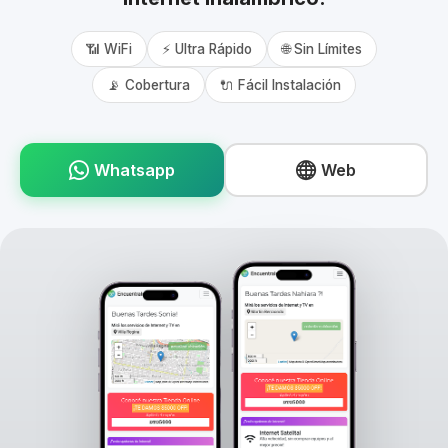
📶 WiFi
⚡ Ultra Rápido
🌐 Sin Límites
📡 Cobertura
🔌 Fácil Instalación
Whatsapp
Web